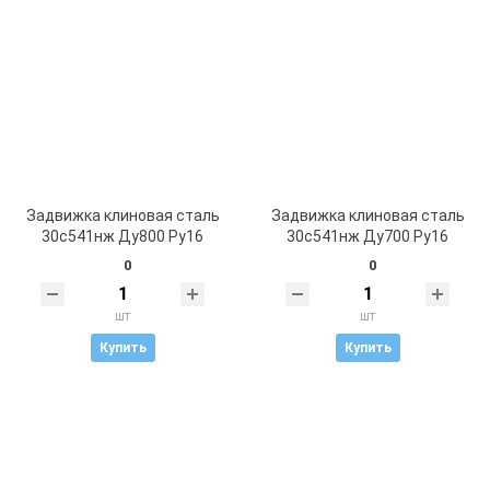
Задвижка клиновая сталь
Задвижка клиновая сталь
30с541нж Ду800 Ру16
30с541нж Ду700 Ру16
0
0
шт
шт
Купить
Купить