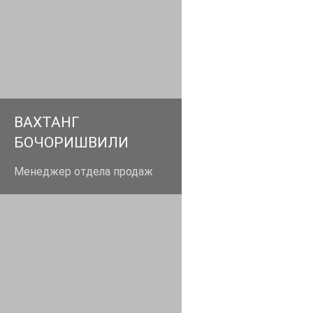
man06@aglant.ru
+79666663620
ВАХТАНГ
БОЧОРИШВИЛИ
Менеджер отдела продаж