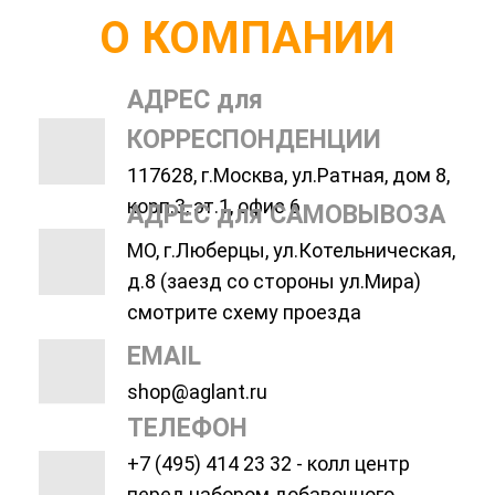
О КОМПАНИИ
АДРЕС для
КОРРЕСПОНДЕНЦИИ
117628, г.Москва, ул.Ратная, дом 8,
корп.3, эт.1, офис 6
АДРЕС для САМОВЫВОЗА
МО, г.Люберцы, ул.Котельническая,
д.8 (заезд со стороны ул.Мира)
смотрите схему проезда
EMAIL
shop@aglant.ru
ТЕЛЕФОН
+7 (495) 414 23 32 - колл центр
перед набором добавочного