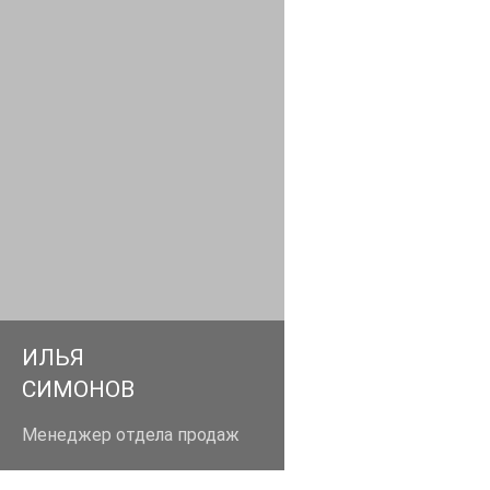
man04@aglant.ru
+79031813111
ИЛЬЯ
СИМОНОВ
Менеджер отдела продаж