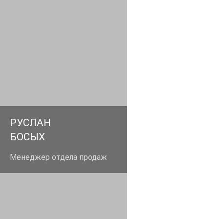
man02@aglant.ru
+79213445520
РУСЛАН
БОСЫХ
Менеджер отдела продаж