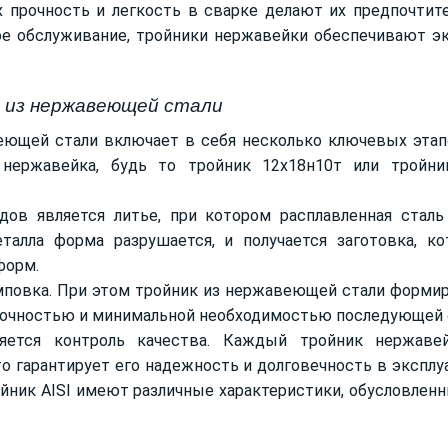
х прочность и легкость в сварке делают их предпочти
кое обслуживание, тройники нержавейки обеспечивают э
в из нержавеющей стали
еющей стали включает в себя несколько ключевых этап
 нержавейка, будь то тройник 12х18н10т или тройник
ов является литье, при котором расплавленная стал
талла форма разрушается, и получается заготовка, ко
форм.
амповка. При этом тройник из нержавеющей стали форми
 точностью и минимальной необходимостью последующей 
яется контроль качества. Каждый тройник нержаве
то гарантирует его надежность и долговечность в экспл
йник AISI имеют различные характеристики, обусловленн