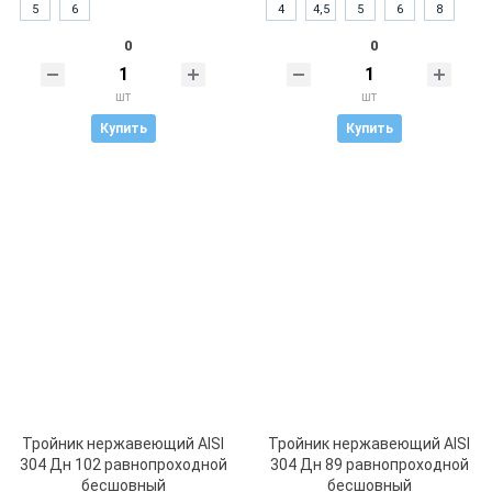
5
6
4
4,5
5
6
8
0
0
шт
шт
Купить
Купить
Тройник нержавеющий AISI
Тройник нержавеющий AISI
304 Дн 102 равнопроходной
304 Дн 89 равнопроходной
бесшовный
бесшовный