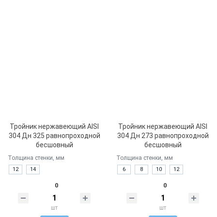
Тройник нержавеющий AISI
Тройник нержавеющий AISI
304 Дн 325 равнопроходной
304 Дн 273 равнопроходной
бесшовный
бесшовный
Толщина стенки, мм
Толщина стенки, мм
12
14
6
8
10
12
0
0
шт
шт