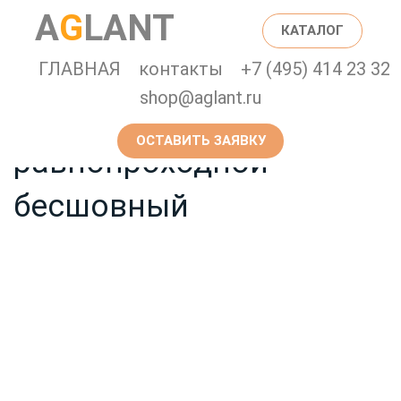
Главная страница
Каталог
A
G
LANT
КАТАЛОГ
Тройник нержавеющий
ГЛАВНАЯ
контакты
+7 (495) 414 23 32
shop@aglant.ru
AISI 304 Дн 159
ОСТАВИТЬ ЗАЯВКУ
равнопроходной
бесшовный