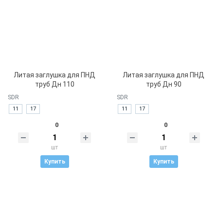
Литая заглушка для ПНД
Литая заглушка для ПНД
труб Дн 110
труб Дн 90
SDR
SDR
11
17
11
17
0
0
шт
шт
Купить
Купить