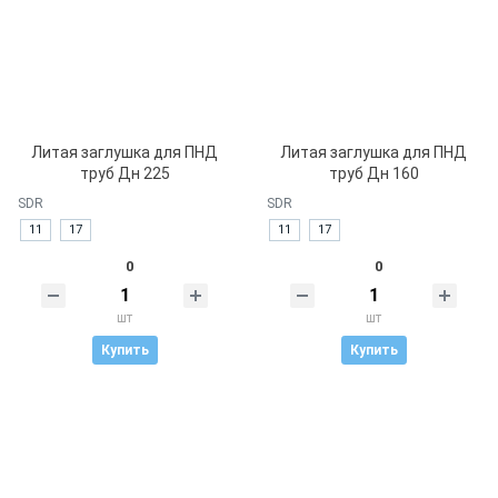
Литая заглушка для ПНД
Литая заглушка для ПНД
труб Дн 225
труб Дн 160
SDR
SDR
11
17
11
17
0
0
шт
шт
Купить
Купить