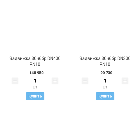
Задвижка 30ч6бр DN400
Задвижка 30ч6бр DN300
PN10
PN10
148 950
90 730
шт
шт
Купить
Купить