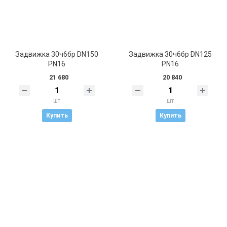
Задвижка 30ч6бр DN150
Задвижка 30ч6бр DN125
PN16
PN16
21 680
20 840
шт
шт
Купить
Купить