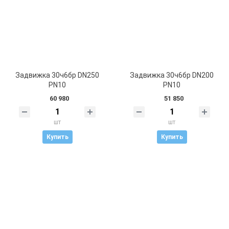
Задвижка 30ч6бр DN250
Задвижка 30ч6бр DN200
PN10
PN10
60 980
51 850
шт
шт
Купить
Купить