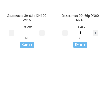
Задвижка 30ч6бр DN100
Задвижка 30ч6бр DN80
PN16
PN16
8 900
6 260
шт
шт
Купить
Купить