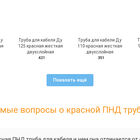
Ду
Труба для кабеля Ду
Труба для кабеля Ду
Т
ая
125 красная жесткая
110 красная жесткая
двухслойная
двухслойная
421
351
Показать ещё
мые вопросы о красной ПНД труб
сная ПНД труба для кабеля и чем она отличается о