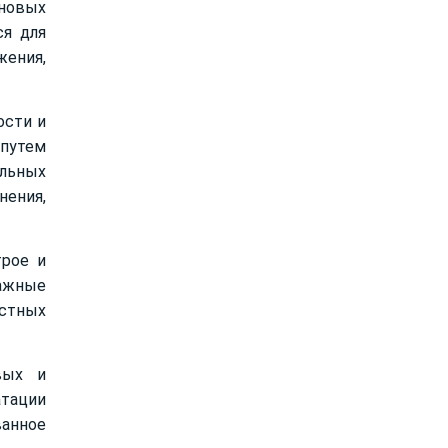
еновых
ся для
ения,
ости и
путем
ельных
нения,
рое и
тажные
астных
вых и
атации
ванное