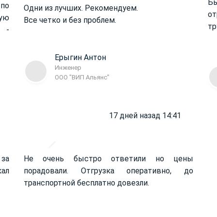
Б
 по
Одни из лучших. Рекомендуем.
от
ую
Все четко и без проблем.
тр
 -
Ерыгин Антон
Инженер
ООО "ВИП Альянс"
17 дней назад 14:41
 за
Не очень быстро ответили но цены
кал
порадовали. Отгрузка оперативно, до
транспортной бесплатно довезли.