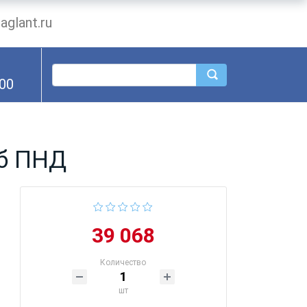
glant.ru
.00
уб ПНД
39 068
Количество
шт