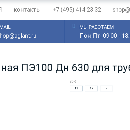
Я
контакты
+7 (495) 414 23 32
shop@a
MAIL
МЫ РАБОТАЕМ
hop@aglant.ru
Пон-Пт: 09.00 - 18
ная ПЭ100 Дн 630 для тр
SDR
11
17
-