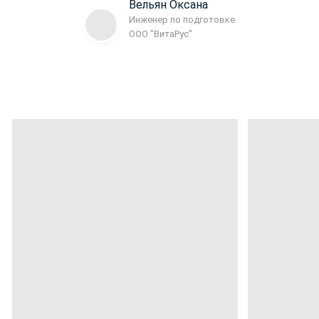
Вельян Оксана
Инженер по подготовке
ООО "ВитаРус"