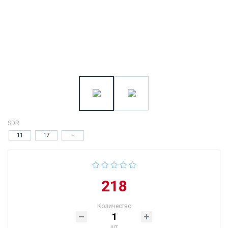
SDR
11
17
-
218
Количество
шт