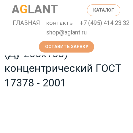
Главная страница
Каталог
A
G
LANT
КАТАЛОГ
Переход стальной
ГЛАВНАЯ
контакты
+7 (495) 414 23 32
shop@aglant.ru
бесшовный Дн 219/159
ОСТАВИТЬ ЗАЯВКУ
(Ду 200х150)
концентрический ГОСТ
17378 - 2001