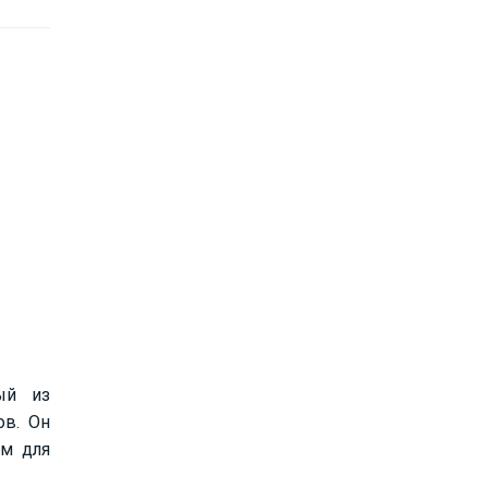
ый из
ов. Он
ом для