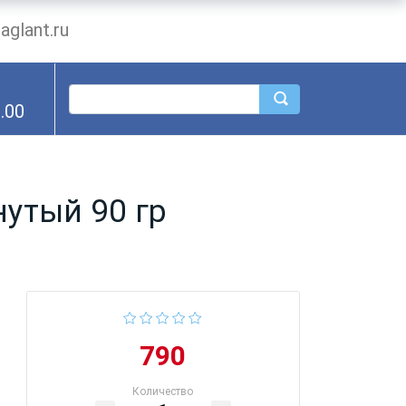
glant.ru
.00
нутый 90 гр
790
Количество