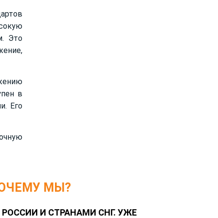
дартов
ысокую
м. Это
жение,
жению
упен в
и. Его
очную
ОЧЕМУ МЫ?
 РОССИИ И СТРАНАМИ СНГ. УЖЕ