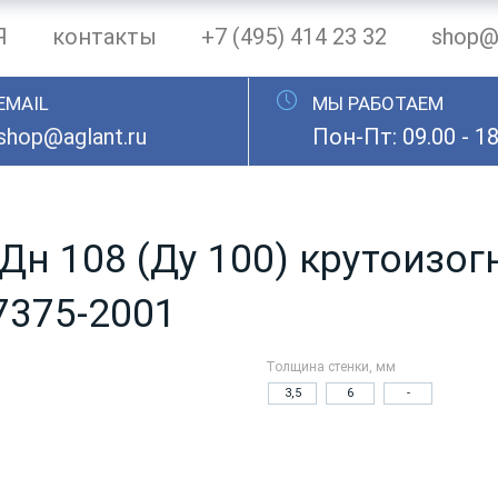
Я
контакты
+7 (495) 414 23 32
shop@a
EMAIL
МЫ РАБОТАЕМ
shop@aglant.ru
Пон-Пт: 09.00 - 18
Дн 108 (Ду 100) крутоизог
7375-2001
Толщина стенки, мм
3,5
6
-