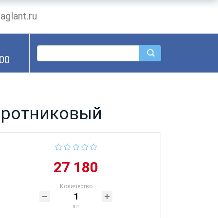
glant.ru
.00
воротниковый
27 180
Количество
шт