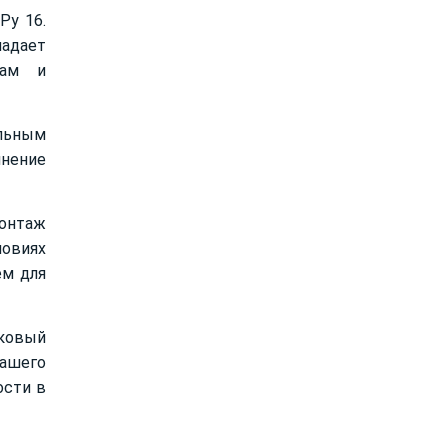
Ру 16.
адает
рам и
альным
инение
онтаж
ловиях
ем для
иковый
ашего
ости в