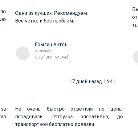
Б
 по
Одни из лучших. Рекомендуем.
от
ую
Все четко и без проблем.
тр
 -
Ерыгин Антон
Инженер
ООО "ВИП Альянс"
17 дней назад 14:41
 за
Не очень быстро ответили но цены
кал
порадовали. Отгрузка оперативно, до
транспортной бесплатно довезли.