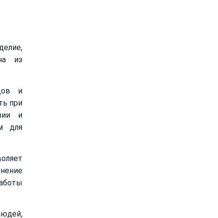
делие,
на из
дов и
ть при
зии и
м для
воляет
инение
работы
людей,