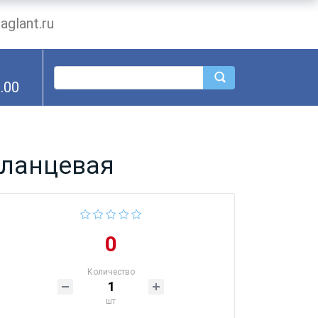
glant.ru
.00
фланцевая
0
Количество
шт